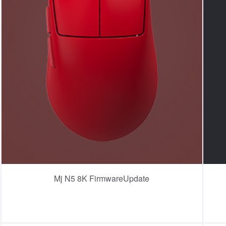
Mj N5 8K FirmwareUpdate